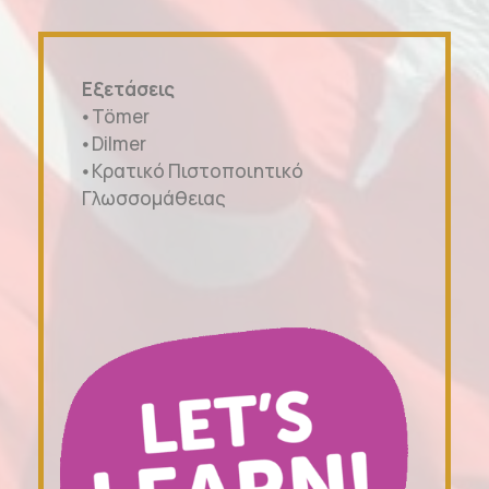
Εξετάσεις
⦁ Tömer
⦁ Dilmer
⦁ Κρατικό Πιστοποιητικό
Γλωσσομάθειας