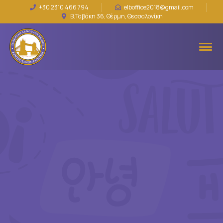
+30 2310 466 794
elboffice2018@gmail.com
Β.Ταβάκη 36, Θέρμη, Θεσσαλονίκη