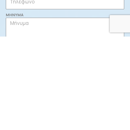
ΜΗΝΥΜΑ
Αποστολή
Έχετε απορίες;
Μπορείτε να μας καλέσετε στον παρακάτω
αριθμό και θα χαρούμε να σας λύσουμε τις τυχόν
απορίες σας!
+30 2310 466 794