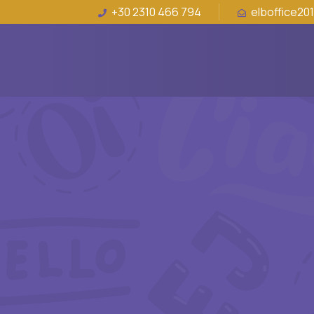
+30 2310 466 794
elboffice20