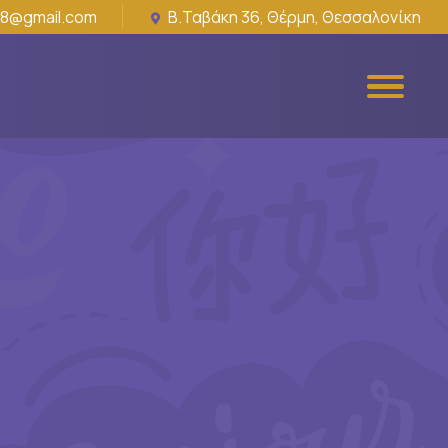
18@gmail.com
Β.Ταβάκη 36, Θέρμη, Θεσσαλονίκη