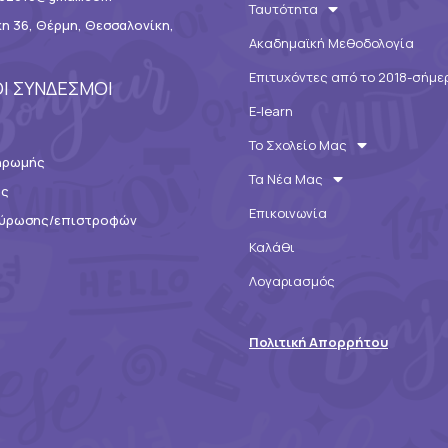
Ταυτότητα
η 36, Θέρμη, Θεσσαλονίκη,
Ακαδημαϊκή Μεθοδολογία
Επιτυχόντες από το 2018-σήμε
Ι ΣΥΝΔΕΣΜΟΙ
E-learn
Το Σχολείο Μας
ηρωμής
Τα Νέα Μας
ης
Επικοινωνία
ακύρωσης/επιστροφών
Καλάθι
Λογαριασμός
Πολιτική Απορρήτου