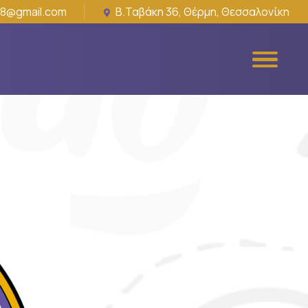
18@gmail.com
Β.Ταβάκη 36, Θέρμη, Θεσσαλονίκη