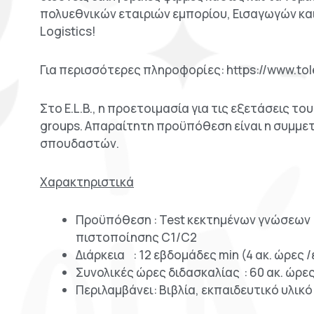
πολυεθνικών εταιριών εμπορίου, Εισαγωγών κα
Logistics!
Για περισσότερες πληροφορίες: https://www.tol
Στο E.L.B., η προετοιμασία για τις εξετάσεις το
groups. Απαραίτητη προϋπόθεση είναι η συμμε
σπουδαστών.
Χαρακτηριστικά
Προϋπόθεση : Test κεκτημένων γνώσεων 
πιστοποίησης C1/C2
Διάρκεια : 12 εβδομάδες min (4 ακ. ώρες
Συνολικές ώρες διδασκαλίας : 60 ακ. ώρε
Περιλαμβάνει: Βιβλία, εκπαιδευτικό υλικ