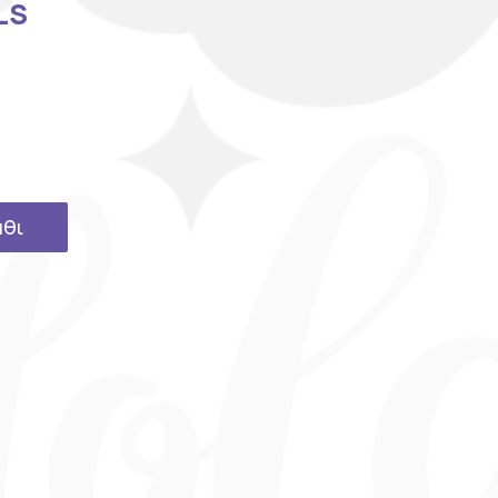
LS
άθι