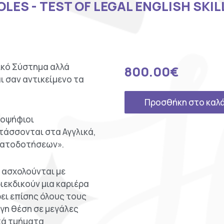
OLES - TEST OF LEGAL ENGLISH SKIL
μικό Σύστημα αλλά
800.00
€
ι σαν αντικείμενο τα
Προσθήκη στο καλ
ποψήφιοι
τάσσονται στα Αγγλικά,
ηματοδοτήσεων».
 ασχολούνται με
ιεκδικούν μια καριέρα
ρει επίσης όλους τους
γη θέση σε μεγάλες
ικά τμήματα