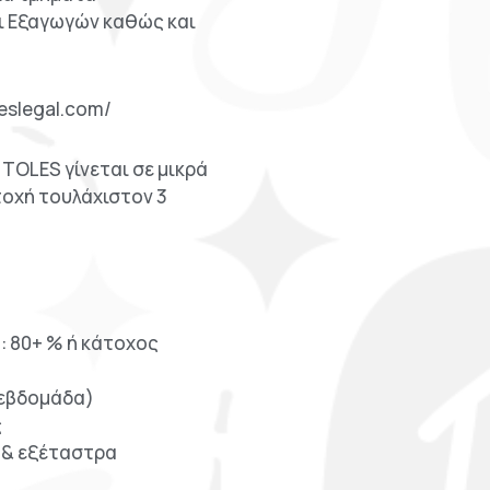
ι Εξαγωγών καθώς και
eslegal.com/
υ TOLES γίνεται σε μικρά
τοχή τουλάχιστον 3
: 80+ % ή κάτοχος
 /εβδομάδα)
ς
ό & εξέταστρα