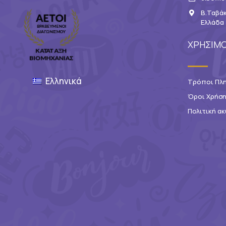
Β.Ταβάκ
Ελλάδα
ΧΡΗΣΙΜΟ
Ελληνικά
Τρόποι Πλ
Όροι Χρήσ
Πολιτική 