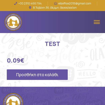
+30 2310 466 794
elboffice2018@gmail.com
Β.Ταβάκη 36, Θέρμη, Θεσσαλονίκη
TEST
0.09
€
Προσθήκη στο καλάθι