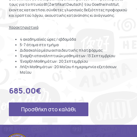
τους για το πτυχίο Β1(Zertifikat Deutsch) του Goethe Institut,
έχοντας κατακτήσει σύνθετες γλωσσικές δεξιότητες προφορικού
και γραπτού λόγου, ακουστικής κατανόησης κι ανάγνωσης.
Χαρακτηριστικά
4 ακαδημαϊκές ώρες / εβδομάδα
5-7 άτομα στο τμήμα
Διδασκαλία μέσω εκπαιδευτικής πλατφόρμας
Έναρξη επαναληπτικών μαθημάτων : 13 Σεπτεμβρίου
Έναρξη Μαθημάτων : 20 Σεπτεμβρίου
Λήξη Μαθημάτων : 20 Μαΐου ή ημερομηνία εξετάσεων
Μαΐου
685.00
€
Προσθήκη στο καλάθι