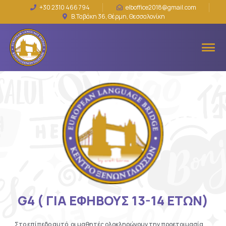
+30 2310 466 794
elboffice2018@gmail.com
Β.Ταβάκη 36, Θέρμη, Θεσσαλονίκη
G4 ( ΓΙΑ ΕΦΗΒΟΥΣ 13-14 ΕΤΩΝ)
Στο επίπεδο αυτό, οι μαθητές ολοκληρώνουν την προετοιμασία