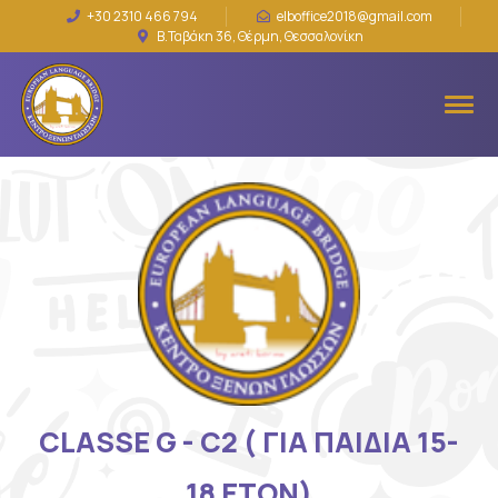
+30 2310 466 794
elboffice2018@gmail.com
Β.Ταβάκη 36, Θέρμη, Θεσσαλονίκη
CLASSE G - C2 ( ΓΙΑ ΠΑΙΔΙΑ 15-
18 ΕΤΩΝ)