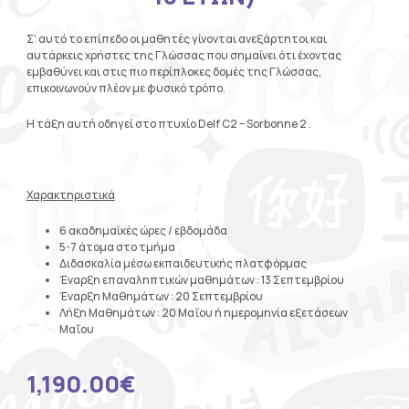
Σ’ αυτό το επίπεδο οι μαθητές γίνονται ανεξάρτητοι και
αυτάρκεις χρήστες της Γλώσσας που σημαίνει ότι έχοντας
εμβαθύνει και στις πιο περίπλοκες δομές της Γλώσσας,
επικοινωνούν πλέον με φυσικό τρόπο.
Η τάξη αυτή οδηγεί στο πτυχίο Delf C2 – Sorbonne 2 .
Χαρακτηριστικά
6 ακαδημαϊκές ώρες / εβδομάδα
5-7 άτομα στο τμήμα
Διδασκαλία μέσω εκπαιδευτικής πλατφόρμας
Έναρξη επαναληπτικών μαθημάτων : 13 Σεπτεμβρίου
Έναρξη Μαθημάτων : 20 Σεπτεμβρίου
Λήξη Μαθημάτων : 20 Μαΐου ή ημερομηνία εξετάσεων
Μαΐου
1,190.00
€