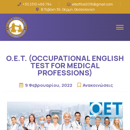
+30 2310 466 794
elboffice2018@gmail.com
Β.Ταβάκη 36, Θέρμη, Θεσσαλονίκη
O.E.T. (OCCUPATIONAL ENGLISH
TEST FOR MEDICAL
PROFESSIONS)
9 Φεβρουαρίου, 2022
Ανακοινώσεις