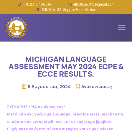
+30 2310 466 794
elboffice2018@gmail.com
Β.Ταβάκη 36, Θέρμη, Θεσσαλονίκη
MICHIGAN LANGUAGE
ASSESSMENT MAY 2024 ECPE &
ECCE RESULTS.
5 Αυγούστου, 2024
Ανακοινώσεις
ΣΥΓΧΑΡΗΤΗΡΙΑ σε όλους σας!
Μετά από ένα χρόνο με διάβασμα, practice tests, mock tests,
οι κόποι σας ανταμείφθηκαν με τον καλύτερο βραβείο.
Ευχόμαστε να έχετε πάντα επιτυχίες και να μας κάνετε