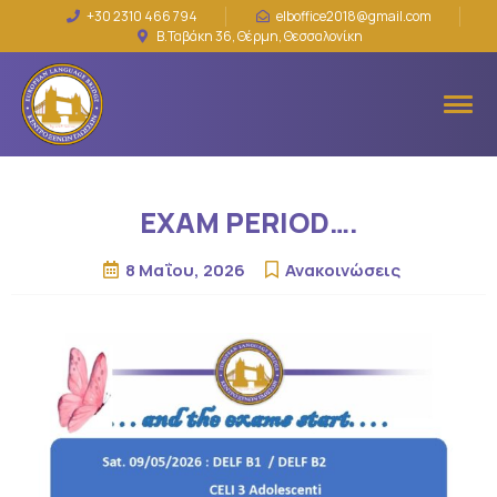
+30 2310 466 794
elboffice2018@gmail.com
Β.Ταβάκη 36, Θέρμη, Θεσσαλονίκη
EXAM PERIOD….
8 Μαΐου, 2026
Ανακοινώσεις