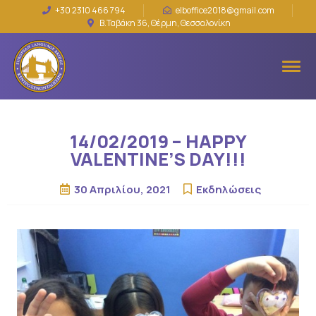
+30 2310 466 794
elboffice2018@gmail.com
Β.Ταβάκη 36, Θέρμη, Θεσσαλονίκη
14/02/2019 – HAPPY
VALENTINE’S DAY!!!
30 Απριλίου, 2021
Εκδηλώσεις