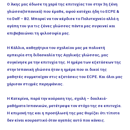
Ο Άκης μας έδωσε τη χαρά της επιτυχίας του στην 3η ξένη
γλώσσα(Ισπανικά) που έμαθε, αφού κατέχει ήδη τo ECPE &
το Delf – B2. Μπορεί να τον κέρδισε το Πολυτεχνείο αλλά η
αγάπη του για τις ξένες γλώσσες πάντα μας συγκινεί και
επιβεβαιώνει τη φιλοσοφία μας.
H Κάλλια, καθηγήτρια του σχολείου μας με πολυετή
εμπειρία στη διδασκαλία της Αγγλικής γλώσσας, μας
συγκίνησε με την επιτυχία της. Η ημέρα των εξετάσεων της
στην Ισπανική γλώσσα ήταν η ημέρα που οι δικοί της
μαθητές συμμετείχαν στις εξετάσεις του ECPE. Και όλοι μας
χάρισαν στιγμές περηφάνιας.
Η Κατερίνα, παρά την κούραση της, σχολή – δουλειά-
μαθήματα Ισπανικών, μετέτρεψε τον στόχο της σε επιτυχία.
Η επιμονή της και η προσήλωσή της μας θυμίζει ότι τίποτα
δεν είναι κουραστικό όταν αγαπάς αυτό που κάνεις.