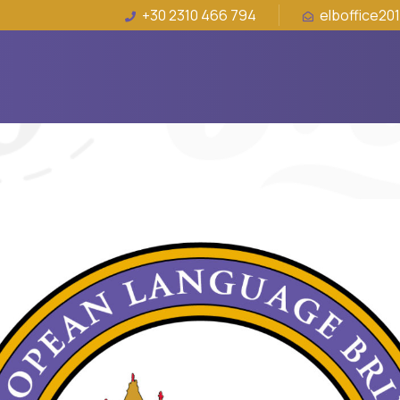
+30 2310 466 794
elboffice20