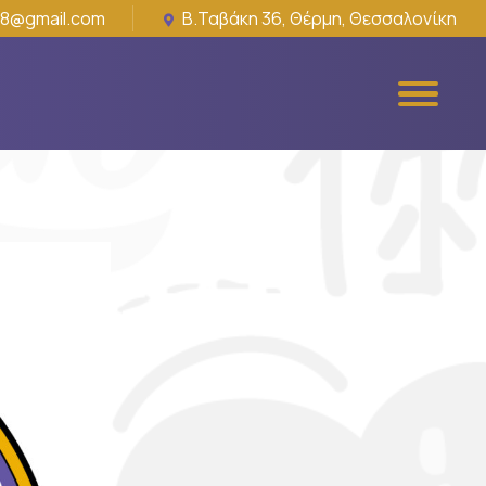
18@gmail.com
Β.Ταβάκη 36, Θέρμη, Θεσσαλονίκη