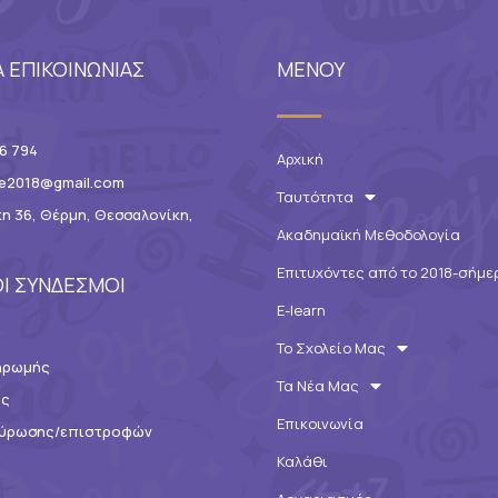
Α ΕΠΙΚΟΙΝΩΝΙΑΣ
ΜΕΝΟΥ
6 794
Αρχική
ce2018@gmail.com
Ταυτότητα
η 36, Θέρμη, Θεσσαλονίκη,
Ακαδημαϊκή Μεθοδολογία
Επιτυχόντες από το 2018-σήμε
Ι ΣΥΝΔΕΣΜΟΙ
E-learn
Το Σχολείο Μας
ηρωμής
Τα Νέα Μας
ης
Επικοινωνία
ακύρωσης/επιστροφών
Καλάθι