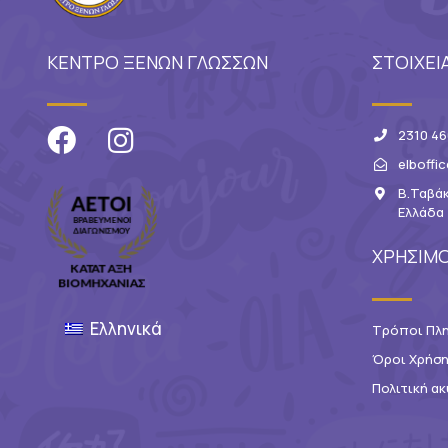
ΚΕΝΤΡΟ ΞΕΝΩΝ ΓΛΩΣΣΩΝ
ΣΤΟΙΧΕΙ
2310 46
elboffi
Β.Ταβάκ
Ελλάδα
ΧΡΗΣΙΜΟ
Ελληνικά
Τρόποι Πλ
Όροι Χρήσ
Πολιτική 