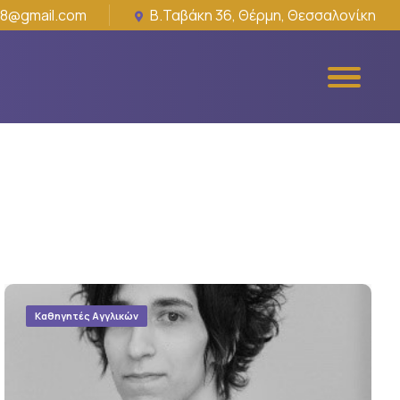
18@gmail.com
Β.Ταβάκη 36, Θέρμη, Θεσσαλονίκη
Καθηγητές Αγγλικών